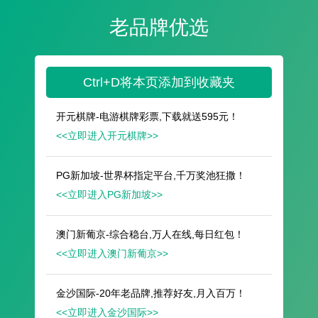
遥想公瑾当年，小乔初嫁了，雄姿英发。
羽扇纶巾，谈笑间，樯橹灰飞烟灭。
故国神游，多情应笑我，早生华发。
人生如梦，一尊还酹江月。